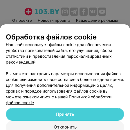
О проекте
Новости проекта
Размещение рекламы
Медицинский маркетинг
Публичный договор
Обработка файлов cookie
Пользовательское соглашение
Способы оплаты
Наш сайт использует файлы cookie для обеспечения
Вакансии
Партнеры
удобства пользователей сайта, его улучшения, сбора
Написать руководителю 103.by
статистики и предоставления персонализированных
Написать в поддержку
рекомендаций.
Персональные настройки cookie
Вы можете настроить параметры использования файлов
Обработка персональных данных
cookie или изменить свое согласие в более позднее время.
Для получения дополнительной информации о целях,
сроках и порядке использования файлов cookie вы
можете ознакомиться с нашей
Политикой обработки
файлов cookie
Принять
© 2026 ООО «Артокс Лаб», УНП 191700409
| 220012, Республика Беларусь,
г. Минск, улица Толбухина, 2, пом. 16 | help@103.by
Отклонить