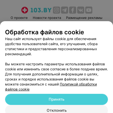
О проекте
Новости проекта
Размещение рекламы
Медицинский маркетинг
Публичный договор
Обработка файлов cookie
Пользовательское соглашение
Способы оплаты
Наш сайт использует файлы cookie для обеспечения
Вакансии
Партнеры
удобства пользователей сайта, его улучшения, сбора
Написать руководителю 103.by
статистики и предоставления персонализированных
Написать в поддержку
рекомендаций.
Персональные настройки cookie
Вы можете настроить параметры использования файлов
Обработка персональных данных
cookie или изменить свое согласие в более позднее время.
Для получения дополнительной информации о целях,
сроках и порядке использования файлов cookie вы
можете ознакомиться с нашей
Политикой обработки
файлов cookie
Принять
© 2026 ООО «Артокс Лаб», УНП 191700409
| 220012, Республика Беларусь,
г. Минск, улица Толбухина, 2, пом. 16 | help@103.by
Отклонить