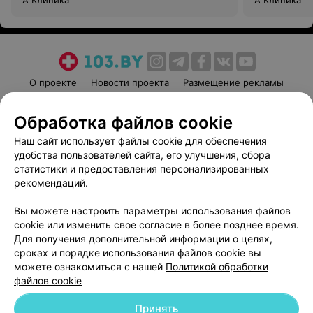
А Клиника
А Клиника
О проекте
Новости проекта
Размещение рекламы
Медицинский маркетинг
Публичный договор
Обработка файлов cookie
Пользовательское соглашение
Способы оплаты
Наш сайт использует файлы cookie для обеспечения
Вакансии
Партнеры
удобства пользователей сайта, его улучшения, сбора
Написать руководителю 103.by
статистики и предоставления персонализированных
Написать в поддержку
рекомендаций.
Персональные настройки cookie
Вы можете настроить параметры использования файлов
Обработка персональных данных
cookie или изменить свое согласие в более позднее время.
Для получения дополнительной информации о целях,
сроках и порядке использования файлов cookie вы
можете ознакомиться с нашей
Политикой обработки
файлов cookie
Принять