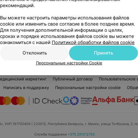
рекомендаций.
1 отзыв
5.0
Вы можете настроить параметры использования файлов
Топ-мастер маникюра и педикюра
Ста
cookie или изменить свое согласие в более позднее время.
Топ
Для получения дополнительной информации о целях,
сроках и порядке использования файлов cookie вы можете
Нет информации о месте работы
Нет
ознакомиться с нашей
Политикой обработки файлов cookie
Отклонить
Принять
Персональные настройки Cookie
едицинский маркетинг
Публичный договор
Пользовательское 
Написать в поддержку
Персональные настройки cookie
Обра
б», УНП 191700409
| 220012, Республика Беларусь, г. Минск, улица Толбухина, 2, п
Служба поддержки
+375 291212755