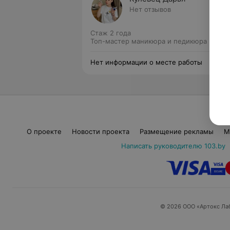
Нет отзывов
Стаж 2 года
Топ-мастер маникюра и педикюра
Нет информации о месте работы
О проекте
Новости проекта
Размещение рекламы
М
Написать руководителю 103.by
© 2026 ООО «Артокс Ла