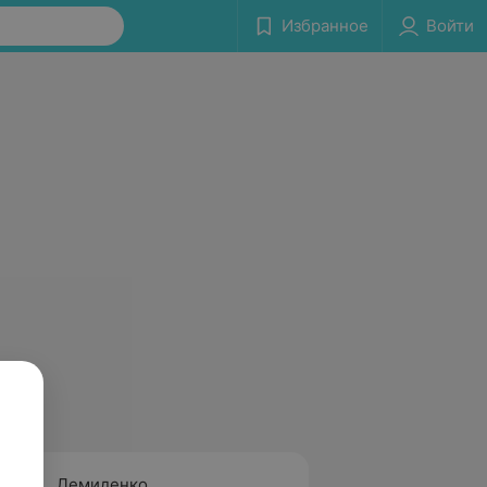
Избранное
Войти
Демиденко
Тимох