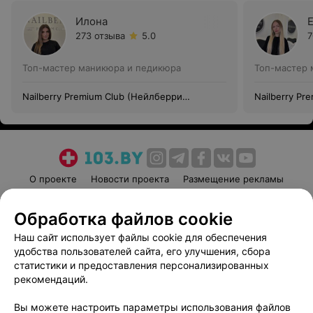
Илона
273 отзыва
5.0
7
Топ-мастер маникюра и педикюра
Топ-мастер 
Nailberry Premium Club (Нейлберри
Nailberry Pr
Премиум Клаб)
Премиум Кл
О проекте
Новости проекта
Размещение рекламы
Медицинский маркетинг
Публичный договор
Обработка файлов cookie
Пользовательское соглашение
Способы оплаты
Наш сайт использует файлы cookie для обеспечения
Вакансии
Партнеры
удобства пользователей сайта, его улучшения, сбора
Написать руководителю 103.by
статистики и предоставления персонализированных
Написать в поддержку
рекомендаций.
Персональные настройки cookie
Вы можете настроить параметры использования файлов