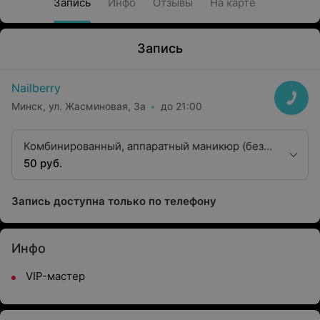
Запись
Инфо
Отзывы
На карте
Запись
Nailberry
Минск, ул. Жасминовая, 3а
до 21:00
Комбинированный, аппаратный маникюр (без
покрытия)
50 руб.
Запись доступна только по телефону
Инфо
VIP-мастер