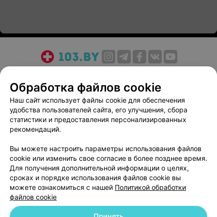
О проекте
Новости проекта
Размещение рекламы
Обработка файлов cookie
Медицинский маркетинг
Публичный договор
Пользовательское соглашение
Способы оплаты
Наш сайт использует файлы cookie для обеспечения
удобства пользователей сайта, его улучшения, сбора
Вакансии
Партнеры
статистики и предоставления персонализированных
Написать руководителю 103.by
рекомендаций.
Написать в поддержку
Вы можете настроить параметры использования файлов
Персональные настройки cookie
cookie или изменить свое согласие в более позднее время.
Обработка персональных данных
Для получения дополнительной информации о целях,
сроках и порядке использования файлов cookie вы
можете ознакомиться с нашей
Политикой обработки
файлов cookie
Принять