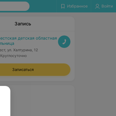
Избранное
Войти
Запись
естская детская областная
льница
ест, ул. Халтурина, 12
Круглосуточно
Записаться