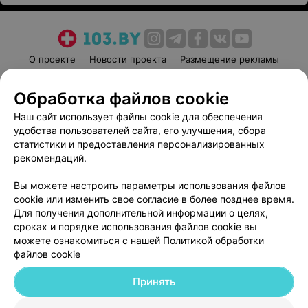
О проекте
Новости проекта
Размещение рекламы
Медицинский маркетинг
Публичный договор
Обработка файлов cookie
Пользовательское соглашение
Способы оплаты
Наш сайт использует файлы cookie для обеспечения
Вакансии
Партнеры
удобства пользователей сайта, его улучшения, сбора
Написать руководителю 103.by
статистики и предоставления персонализированных
Написать в поддержку
рекомендаций.
Персональные настройки cookie
Вы можете настроить параметры использования файлов
Обработка персональных данных
cookie или изменить свое согласие в более позднее время.
Для получения дополнительной информации о целях,
сроках и порядке использования файлов cookie вы
можете ознакомиться с нашей
Политикой обработки
файлов cookie
Принять
© 2026 ООО «Артокс Лаб», УНП 191700409
| 220012, Республика Беларусь,
г. Минск, улица Толбухина, 2, пом. 16 | help@103.by