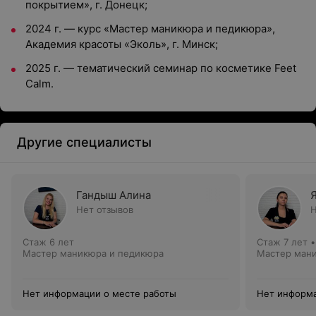
покрытием», г. Донецк;
2024 г. — курс «Мастер маникюра и педикюра»,
Академия красоты «Эколь», г. Минск;
2025 г. — тематический семинар по косметике Feet
Calm.
Другие специалисты
Гандыш Алина
Нет отзывов
Н
Стаж 6 лет
Стаж 7 лет
Мастер маникюра и педикюра
Мастер ман
Нет информации о месте работы
Нет информа