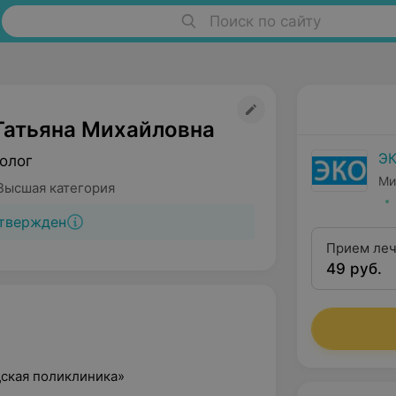
Поиск по сайту
Татьяна Михайловна
Э
олог
Ми
Высшая категория
твержден
Прием леч
49 руб.
первичный
высшей ка
дская поликлиника»