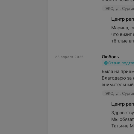
ЭКО, ул. Сурга
Центр ре
Марина, с
что визит
тёплые впе
Любовь
23 апреля 2026
Отзыв подт
Была на прием
Благодарю за 
внимательный 
ЭКО, ул. Сурга
Центр ре
Здравству
Мы обязат
Татьяне М