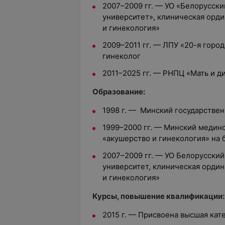
2007
–
2009 гг. — УО «Белорусск
университет», клиническая орд
и гинекология»
2009–
2011 гг. — ЛПУ «20-я горо
гинеколог
2011
–
2025 гг.
—
РНПЦ «Мать и ди
Образование:
1998 г.
—
Минский государстве
1999
–
2000 гг.
—
Минский мединс
«акушерство и гинекология» на 
2007
–
2009 гг.
—
УО Белорусский
университет, клиническая орди
и гинекология»
Курсы, повышение квалификации:
2015 г. — Присвоена высшая кат