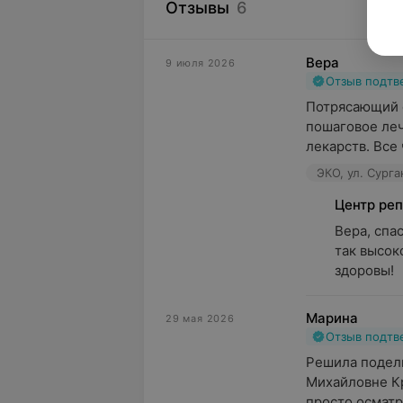
Отзывы
6
Вера
9 июля 2026
Отзыв подт
Потрясающий с
пошаговое леч
лекарств. Все ч
ЭКО, ул. Сурга
Центр ре
Вера, спас
так высок
здоровы!
Марина
29 мая 2026
Отзыв подт
Решила подели
Михайловне Кр
просто осматри