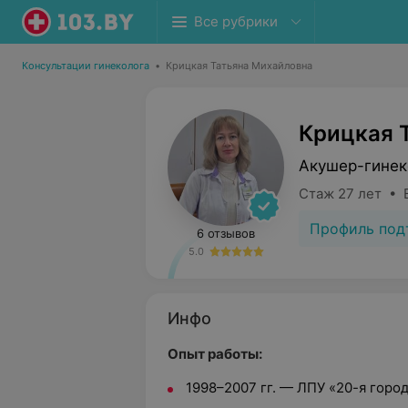
Все рубрики
Консультации гинеколога
•
Крицкая Татьяна Михайловна
Крицкая 
Акушер-гинек
Стаж 27 лет • 
Профиль под
6 отзывов
5.0
Инфо
Опыт работы:
1998
–
2007 гг.
—
ЛПУ «20-я горо