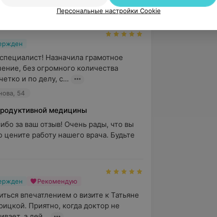
5.0
ЭКО, ул. Сурганова, 54
Персональные настройки Cookie
вержден
пециалист! Назначила грамотное 
ение, без огромного количества 
етко и по делу, с...
нова, 54
продуктивной медицины
ибо за ваш отзыв! Очень рады, что вы 
о цените работу нашего врача. Будьте 
вержден
Рекомендую
ться впечатлением о визите к Татьяне 
ицкой. Приятно, когда доктор не 
вает, а дей...