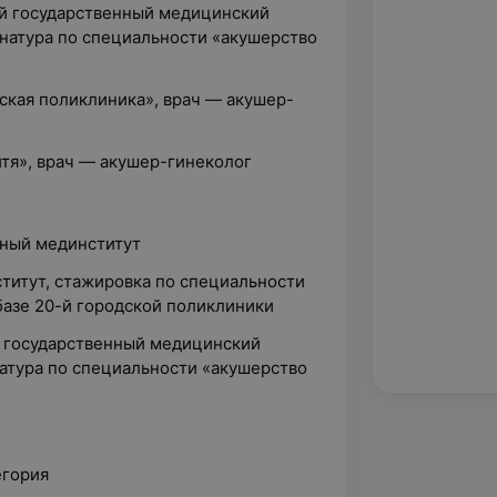
ий государственный медицинский
инатура по специальности «акушерство
дская поликлиника», врач — акушер-
тя», врач
—
акушер-гинеколог
нный мединститут
титут, стажировка по специальности
базе 20-й городской поликлиники
 государственный медицинский
натура по специальности «акушерство
егория