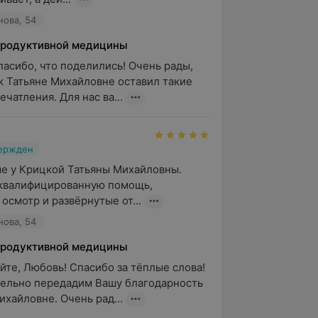
нова, 54
продуктивной медицины
пасибо, что поделились! Очень рады, 
 к Татьяне Михайловне оставил такие 
чатления. Для нас ва...
вержден
е у Крицкой Татьяны Михайловны. 
квалифицированную помощь,

осмотр и развёрнутые от...
нова, 54
продуктивной медицины
йте, Любовь! Спасибо за тёплые слова! 
ельно передадим Вашу благодарность 
ихайловне. Очень рад...