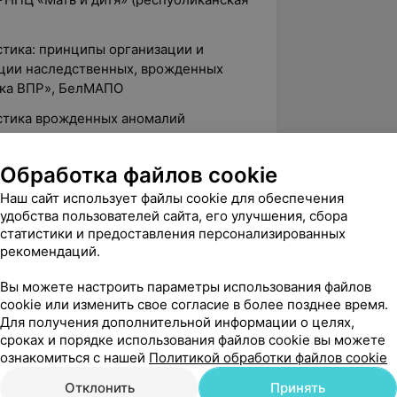
стика: принципы организации и
ции наследственных, врожденных
ика ВПР», БелМАПО
остика врожденных аномалий
Экспертная оценка», БелМАПО
тальные медицинские технологии в
Обработка файлов cookie
кой безопасности», МЗ РНПЦ «Мать и
Наш сайт использует файлы cookie для обеспечения
удобства пользователей сайта, его улучшения, сбора
статистики и предоставления персонализированных
ния генетических синдромов:
рекомендаций.
ПЦ «Мать и дитя» (республиканская
Вы можете настроить параметры использования файлов
cookie или изменить свое согласие в более позднее время.
остика патологии матки и придатков»,
Для получения дополнительной информации о целях,
сроках и порядке использования файлов cookie вы можете
ознакомиться с нашей
Политикой обработки файлов cookie
Отклонить
Принять