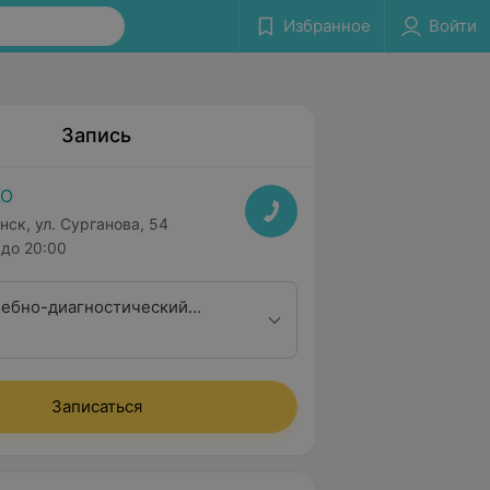
Избранное
Войти
Запись
КО
нск, ул. Сурганова, 54
до 20:00
ебно-диагностический
 врача акушера-гинеколога
тегории
Записаться