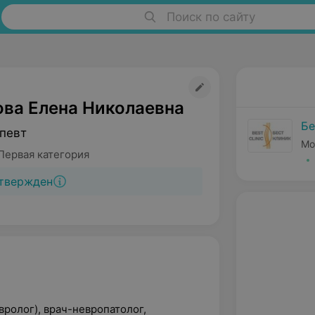
Поиск по сайту
ва Елена Николаевна
Бе
певт
Мо
Первая категория
твержден
вролог), врач-невропатолог,