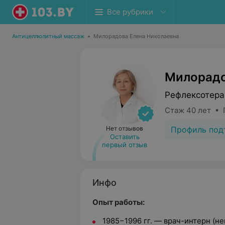
Все рубрики
Антицеллюлитный массаж
•
Милорадова Елена Николаевна
Милорадо
Рефлексотера
Стаж 40 лет • 
Профиль под
Нет отзывов
Оставить
первый отзыв
Инфо
Опыт работы:
1985−1996 гг. — врач-интерн (не