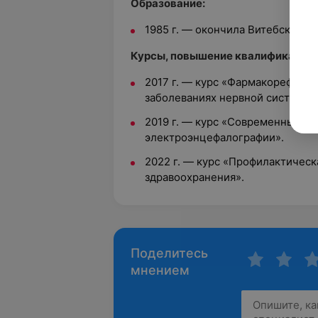
Образование:
1985 г. — окончила Витебский г
Курсы, повышение квалификации,
2017 г. — курс «Фармакорефлекс
заболеваниях нервной системы»
2019 г. — курс «Современные а
электроэнцефалографии».
2022 г. — курс «Профилактическ
здравоохранения».
Поделитесь
мнением