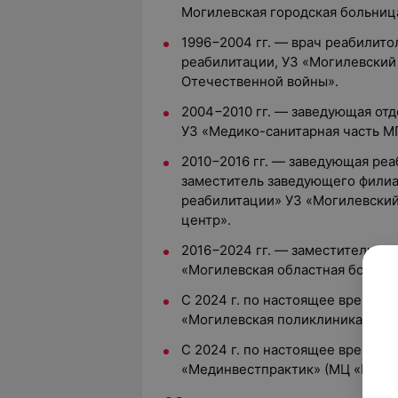
Могилевская городская больниц
1996−2004 гг. — врач реабилит
реабилитации, УЗ «Могилевский
Отечественной войны».
2004−2010 гг. — заведующая от
УЗ «Медико-санитарная часть М
2010−2016 гг. — заведующая ре
заместитель заведующего фили
реабилитации» УЗ «Могилевский
центр».
2016−2024 гг. — заместитель гл
«Могилевская областная больни
С 2024 г. по настоящее время —
«Могилевская поликлиника № 5»
С 2024 г. по настоящее время —
«Мединвестпрактик» (МЦ «Бест 