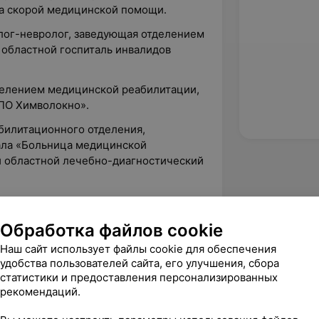
а скорой медицинской помощи.
олог-невролог, заведующая отделением
 областной госпиталь инвалидов
делением медицинской реабилитации,
ПО Химволокно».
абилитационного отделения,
ала «Больница медицинской
 областной лечебно-диагностический
авного врача по медицинской части, УЗ
ца медицинской реабилитации».
Обработка файлов cookie
 врач-рефлексотерапевт, УЗ
Наш сайт использует файлы cookie для обеспечения
.
удобства пользователей сайта, его улучшения, сбора
статистики и предоставления персонализированных
 врач-рефлексотерапевт,
ООО
рекомендаций.
Клиник»).