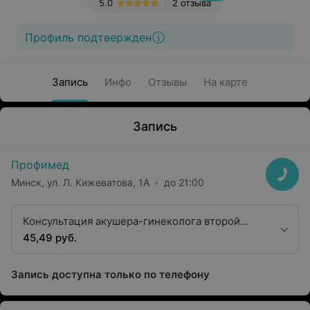
5.0
2 отзыва
Профиль подтвержден
Запись
Инфо
Отзывы
На карте
Запись
Профимед
Минск, ул. Л. Кижеватова, 1А
до 21:00
Консультация акушера-гинеколога второй
квалификационной категории
45,49 руб.
Запись доступна только по телефону