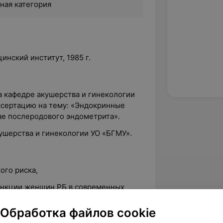
ная категория
нский институт, 1985 г.
на кафедре акушерства и гинекологии
ссертацию на тему: «Эндокринные
зе послеродового эндометрита».
кушерства и гинекологии УО «БГМУ».
ого риска,
ункции женщин РБ в современных
Обработка файлов cookie