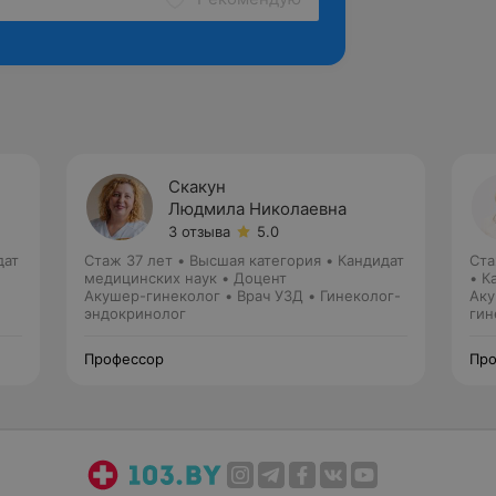
Скакун
Людмила Николаевна
3 отзыва
5.0
дат
Стаж 37 лет
•
Высшая категория
•
Кандидат
Ста
медицинских наук • Доцент
• К
Акушер-гинеколог • Врач УЗД • Гинеколог-
Аку
эндокринолог
гин
Профессор
Про