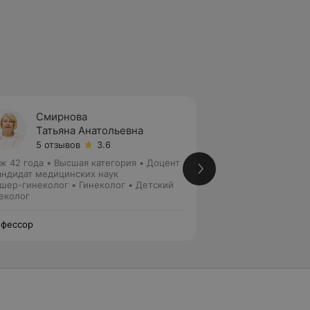
Смирнова
Може
Татьяна Анатольевна
Людми
5 отзывов
3.6
1 отзыв
ж 42 года
•
Высшая категория
•
Доцент
Стаж 46 лет
•
Выс
андидат медицинских наук
Профессор • Докт
шер-гинеколог • Гинеколог • Детский
Зав. кафедрой
Акушер-гинеколог
еколог
фессор
Профессор