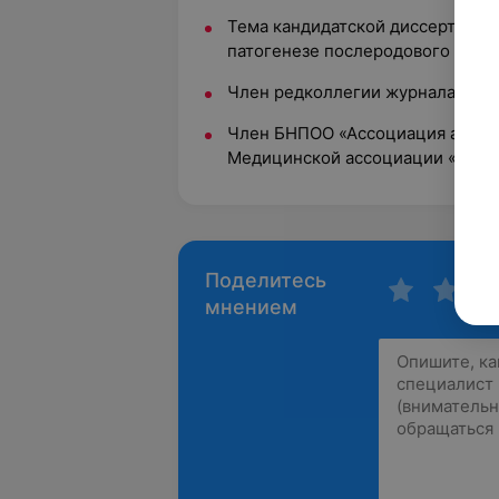
Тема кандидатской диссертации
патогенезе послеродового эндом
Член редколлегии журнала «Зда
Член БНПОО «Ассоциация акушер
Медицинской ассоциации «Мено
Поделитесь
мнением