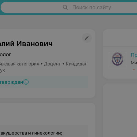
Поиск по сайту
алий Иванович
олог
Пр
Ми
Высшая категория • Доцент • Кандидат
ук
твержден
 акушерства и гинекологии;