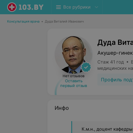
Все рубрики
Консультация врача
•
Дуда Виталий Иванович
Дуда Вит
Акушер-гинек
Стаж 41 год • 
медицинских на
Нет отзывов
Профиль под
Оставить
первый отзыв
Инфо
К.м.н., доцент кафедры