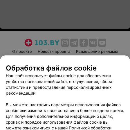
О проекте
Новости проекта
Размещение рекламы
Медицинский маркетинг
Публичный договор
Обработка файлов cookie
Пользовательское соглашение
Способы оплаты
Наш сайт использует файлы cookie для обеспечения
Вакансии
Партнеры
удобства пользователей сайта, его улучшения, сбора
Написать руководителю 103.by
статистики и предоставления персонализированных
Написать в поддержку
рекомендаций.
Персональные настройки cookie
Вы можете настроить параметры использования файлов
Обработка персональных данных
cookie или изменить свое согласие в более позднее время.
Для получения дополнительной информации о целях,
сроках и порядке использования файлов cookie вы
можете ознакомиться с нашей
Политикой обработки