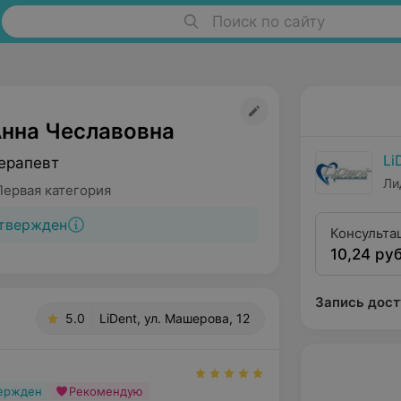
Поиск по сайту
Анна Чеславовна
Li
ерапевт
Ли
Первая категория
твержден
Консульта
10,24 руб
Запись дост
5.0
LiDent, ул. Машерова, 12
вержден
Рекомендую