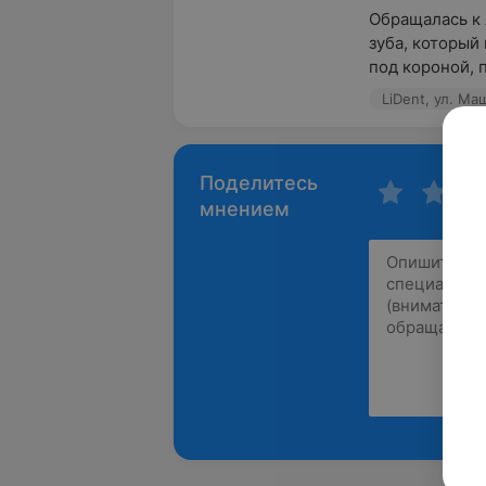
Обращалась к 
зуба, который
под короной, п
LiDent, ул. Ма
Поделитесь
мнением