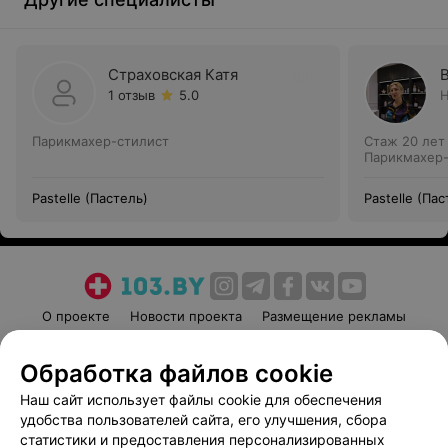
Страховская Катя
1 отзыв
5.0
Н
Парикмахер-стилист
Стаж 20 лет
Парикмахер-
Pastelle (Пастель)
Pastelle (Пас
О проекте
Новости проекта
Размещение рекламы
Медицинский маркетинг
Публичный договор
Обработка файлов cookie
Пользовательское соглашение
Способы оплаты
Наш сайт использует файлы cookie для обеспечения
Вакансии
Партнеры
удобства пользователей сайта, его улучшения, сбора
Написать руководителю 103.by
статистики и предоставления персонализированных