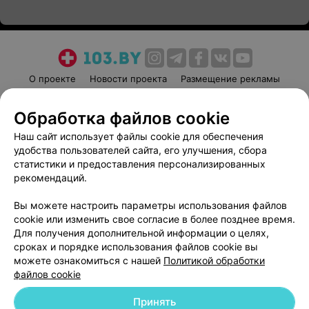
О проекте
Новости проекта
Размещение рекламы
Медицинский маркетинг
Публичный договор
Обработка файлов cookie
Пользовательское соглашение
Способы оплаты
Наш сайт использует файлы cookie для обеспечения
Вакансии
Партнеры
удобства пользователей сайта, его улучшения, сбора
Написать руководителю 103.by
статистики и предоставления персонализированных
Написать в поддержку
рекомендаций.
Персональные настройки cookie
Вы можете настроить параметры использования файлов
Обработка персональных данных
cookie или изменить свое согласие в более позднее время.
Для получения дополнительной информации о целях,
сроках и порядке использования файлов cookie вы
можете ознакомиться с нашей
Политикой обработки
файлов cookie
Принять