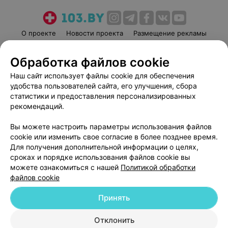
О проекте
Новости проекта
Размещение рекламы
Медицинский маркетинг
Публичный договор
Обработка файлов cookie
Пользовательское соглашение
Способы оплаты
Наш сайт использует файлы cookie для обеспечения
Вакансии
Партнеры
удобства пользователей сайта, его улучшения, сбора
Написать руководителю 103.by
статистики и предоставления персонализированных
Написать в поддержку
рекомендаций.
Персональные настройки cookie
Вы можете настроить параметры использования файлов
Обработка персональных данных
cookie или изменить свое согласие в более позднее время.
Для получения дополнительной информации о целях,
сроках и порядке использования файлов cookie вы
можете ознакомиться с нашей
Политикой обработки
файлов cookie
Принять
© 2026 ООО «Артокс Лаб», УНП 191700409
| 220012, Республика Беларусь,
г. Минск, улица Толбухина, 2, пом. 16 | help@103.by
Отклонить