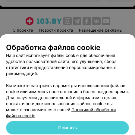
О проекте
Новости проекта
Размещение рекламы
Медицинский маркетинг
Публичный договор
Обработка файлов cookie
Пользовательское соглашение
Способы оплаты
Наш сайт использует файлы cookie для обеспечения
Вакансии
Партнеры
удобства пользователей сайта, его улучшения, сбора
Написать руководителю 103.by
статистики и предоставления персонализированных
Написать в поддержку
рекомендаций.
Персональные настройки cookie
Вы можете настроить параметры использования файлов
Обработка персональных данных
cookie или изменить свое согласие в более позднее время.
Для получения дополнительной информации о целях,
сроках и порядке использования файлов cookie вы
можете ознакомиться с нашей
Политикой обработки
файлов cookie
Принять
© 2026 ООО «Артокс Лаб», УНП 191700409
| 220012, Республика Беларусь,