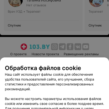
Татьяна Иосифовна
Нет отзывов
Н
Врач УЗД • Терапевт
Терапевт
Спутник
Спутник
О проекте
Новости проекта
Размещение рекламы
Медицинский маркетинг
Публичный договор
Обработка файлов cookie
Пользовательское соглашение
Способы оплаты
Наш сайт использует файлы cookie для обеспечения
Вакансии
Партнеры
удобства пользователей сайта, его улучшения, сбора
Написать руководителю 103.by
статистики и предоставления персонализированных
Написать в поддержку
рекомендаций.
Персональные настройки cookie
Вы можете настроить параметры использования файлов
Обработка персональных данных
cookie или изменить свое согласие в более позднее время.
Для получения дополнительной информации о целях,