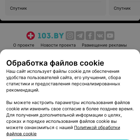
Спутник
Спутник
О проекте
Новости проекта
Размещение рекламы
Медицинский маркетинг
Публичный договор
Обработка файлов cookie
Пользовательское соглашение
Способы оплаты
Наш сайт использует файлы cookie для обеспечения
Вакансии
Партнеры
удобства пользователей сайта, его улучшения, сбора
Написать руководителю 103.by
статистики и предоставления персонализированных
Написать в поддержку
рекомендаций.
Персональные настройки cookie
Вы можете настроить параметры использования файлов
Обработка персональных данных
cookie или изменить свое согласие в более позднее время.
Для получения дополнительной информации о целях,
сроках и порядке использования файлов cookie вы
можете ознакомиться с нашей
Политикой обработки
файлов cookie