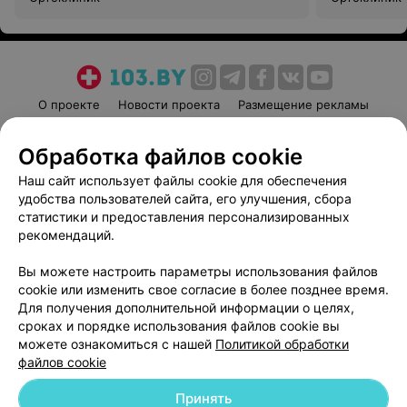
О проекте
Новости проекта
Размещение рекламы
Медицинский маркетинг
Публичный договор
Обработка файлов cookie
Пользовательское соглашение
Способы оплаты
Наш сайт использует файлы cookie для обеспечения
Вакансии
Партнеры
удобства пользователей сайта, его улучшения, сбора
Написать руководителю 103.by
статистики и предоставления персонализированных
Написать в поддержку
рекомендаций.
Персональные настройки cookie
Вы можете настроить параметры использования файлов
Обработка персональных данных
cookie или изменить свое согласие в более позднее время.
Для получения дополнительной информации о целях,
сроках и порядке использования файлов cookie вы
можете ознакомиться с нашей
Политикой обработки
файлов cookie
Принять