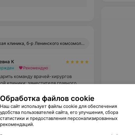
ая клиника, б-р Ленинского комсомола, 52
евна К
вержден
Рекомендую
арить команду врачей-хирургов 
ой клиники: заместителя главного 
и Дмитрия Францеви...
Обработка файлов cookie
Гродненская университетская клиника, б-р Ленинского комсомола, 52
Наш сайт использует файлы cookie для обеспечения
ратор
удобства пользователей сайта, его улучшения, сбора
благодарим за такие теплые слова в 
статистики и предоставления персонализированных
рекомендаций.
ей клиники и специалистов. Желаем 
го здоровья и всех благ...