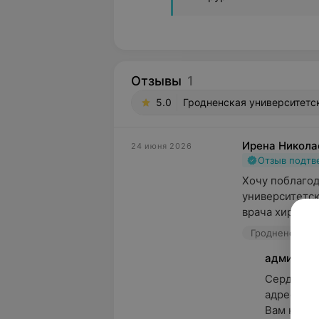
Отзывы
1
5.0
Гродненская университетск
Ирена Никола
24 июня 2026
Отзыв подт
Хочу поблагод
университетск
врача хирурги
админист
Сердечно 
адрес наш
Вам крепко