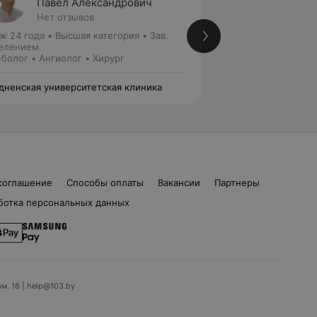
Павел Александрович
Вячес
Нет отзывов
4 отзы
ж 24 года
•
Высшая категория
•
Зав.
Стаж 27 лет
•
Выс
елением
Хирург
болог • Ангиолог • Хирург
дненская университетская клиника
Гродненская униве
соглашение
Способы оплаты
Вакансии
Партнеры
ботка персональных данных
ом. 16 | help@103.by