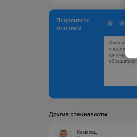
Поделитесь
мнением
Другие специалисты
Камарец