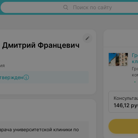
Поиск по сайту
 Дмитрий Францевич
Гр
кл
ия
Гр
ко
твержден
Консульта
146,12 ру
кандидата
иностранн
врача университетской клиники по