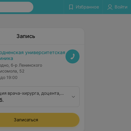
Избранное
Войти
Запись
одненская университетская
иника
одно, б-р Ленинского
мсомола, 52
до 19:00
ция врача-хирурга, доцента,
б.
 медицинских наук для
ых граждан
Записаться