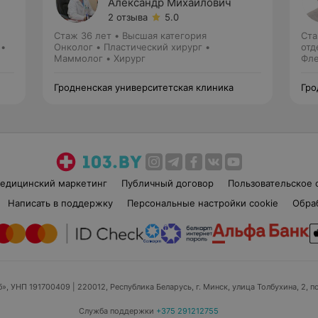
Александр Михайлович
2 отзыва
5.0
Стаж 36 лет
•
Высшая категория
Ста
 •
Онколог • Пластический хирург •
отд
Маммолог • Хирург
Фле
Гродненская университетская клиника
Гро
едицинский маркетинг
Публичный договор
Пользовательское 
Написать в поддержку
Персональные настройки cookie
Обра
б», УНП 191700409
| 220012, Республика Беларусь, г. Минск, улица Толбухина, 2, п
Служба поддержки
+375 291212755