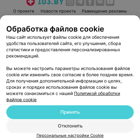
О проекте
Новости проекта
Размещение рекламы
Медицинский маркетинг
Публичный договор
Обработка файлов cookie
Пользовательское соглашение
Способы оплаты
Наш сайт использует файлы cookie для обеспечения
Вакансии
Партнеры
удобства пользователей сайта, его улучшения, сбора
Написать руководителю 103.by
статистики и предоставления персонализированных
Написать в поддержку
рекомендаций.
Персональные настройки cookie
Вы можете настроить параметры использования файлов
Обработка персональных данных
cookie или изменить свое согласие в более позднее время.
Для получения дополнительной информации о целях,
сроках и порядке использования файлов cookie вы
можете ознакомиться с нашей
Политикой обработки
файлов cookie
Принять
© 2026 ООО «Артокс Лаб», УНП 191700409
| 220012, Республика Беларусь,
г. Минск, улица Толбухина, 2, пом. 16 | help@103.by
Отклонить
Служба поддержки
+375 291212755
Персональные настройки Cookie