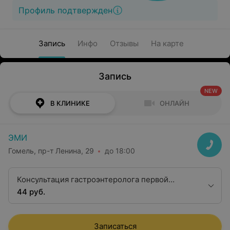
Профиль подтвержден
Запись
Инфо
Отзывы
На карте
Запись
NEW
В КЛИНИКЕ
ОНЛАЙН
ЭМИ
Гомель, пр-т Ленина, 29
до 18:00
Консультация гастроэнтеролога первой
квалификационной категории
44 руб.
Записаться