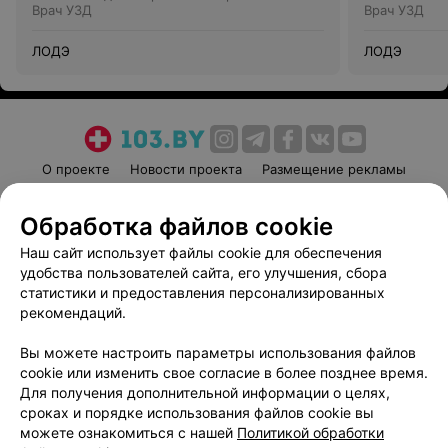
Врач УЗД
Врач УЗД
ЛОДЭ
ЛОДЭ
О проекте
Новости проекта
Размещение рекламы
Медицинский маркетинг
Публичный договор
Обработка файлов cookie
Пользовательское соглашение
Способы оплаты
Наш сайт использует файлы cookie для обеспечения
Вакансии
Партнеры
удобства пользователей сайта, его улучшения, сбора
Написать руководителю 103.by
статистики и предоставления персонализированных
Написать в поддержку
рекомендаций.
Персональные настройки cookie
Вы можете настроить параметры использования файлов
Обработка персональных данных
cookie или изменить свое согласие в более позднее время.
Для получения дополнительной информации о целях,
сроках и порядке использования файлов cookie вы
можете ознакомиться с нашей
Политикой обработки