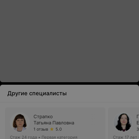
Другие специалисты
Страпко
Татьяна Павловна
1 отзыв
5.0
3
Стаж 24 года
•
Первая категория
Стаж 17 лет