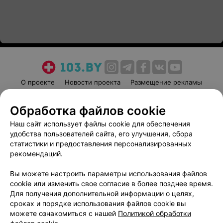
О проекте
Новости проекта
Размещение рекламы
Медицинский маркетинг
Публичный договор
Обработка файлов cookie
Пользовательское соглашение
Способы оплаты
Наш сайт использует файлы cookie для обеспечения
Вакансии
Партнеры
удобства пользователей сайта, его улучшения, сбора
Написать руководителю 103.by
статистики и предоставления персонализированных
Написать в поддержку
рекомендаций.
Персональные настройки cookie
Вы можете настроить параметры использования файлов
Обработка персональных данных
cookie или изменить свое согласие в более позднее время.
Для получения дополнительной информации о целях,
сроках и порядке использования файлов cookie вы
можете ознакомиться с нашей
Политикой обработки