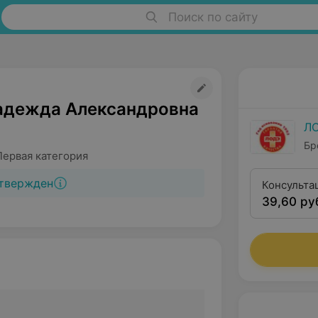
Поиск по сайту
адежда Александровна
Л
Бр
Первая категория
твержден
Консульта
39,60 ру