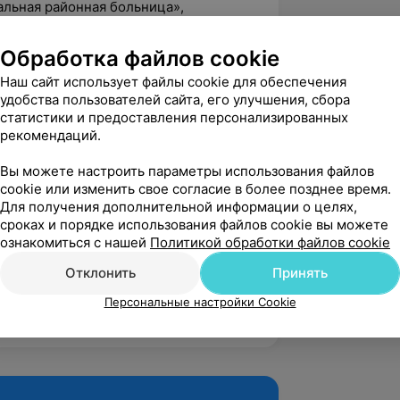
альная районная больница»,
«неврология»
Обработка файлов cookie
Наш сайт использует файлы cookie для обеспечения
ойства», ГУО БелМАПО, г. Минск
удобства пользователей сайта, его улучшения, сбора
статистики и предоставления персонализированных
лификационная категория
рекомендаций.
лификационная категория
Вы можете настроить параметры использования файлов
о инсульта в острейшем периоде», ГУ
cookie или изменить свое согласие в более позднее время.
центр хирургии, трансплантологии и
Для получения дополнительной информации о целях,
сроках и порядке использования файлов cookie вы можете
ознакомиться с нашей
Политикой обработки файлов cookie
е болевого синдрома дегенеративных
ЦГУ «Республиканский клинический
Отклонить
Принять
е делами Президента Республики
Персональные настройки Cookie