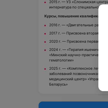
2015 г. — УЗ «Слонимская центр
интернатура по специальности 
Курсы, повышение квалификации:
2016 г. — «Двигательные расстр
2017 г. — Присвоена вторая ква
2020 г. — Присвоена первая ква
2024 г. — «Терапия ишемическог
«Минский научно-практический 
гематологии»
2025 г. — «Комплексное лечени
заболеваний позвоночника», ОС
медицинский центр» «Управлени
Беларусь»