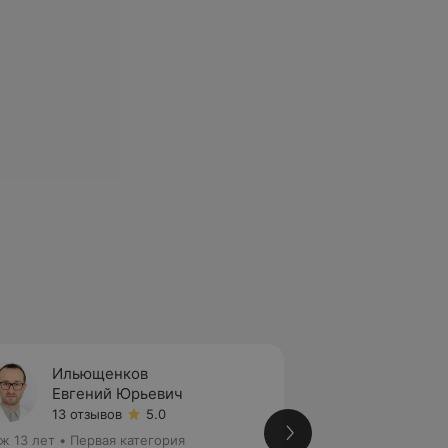
Ильющенков
Карпе
Евгений Юрьевич
Елена
13 отзывов
5.0
4 отзы
ж 13 лет
•
Первая категория
Стаж 12 лет
•
Перв