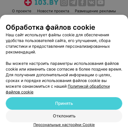
О проекте
Новости проекта
Размещение рекламы
Медицинский маркетинг
Публичный договор
Обработка файлов cookie
Пользовательское соглашение
Способы оплаты
Наш сайт использует файлы cookie для обеспечения
Вакансии
Партнеры
удобства пользователей сайта, его улучшения, сбора
Написать руководителю 103.by
статистики и предоставления персонализированных
Написать в поддержку
рекомендаций.
Персональные настройки cookie
Вы можете настроить параметры использования файлов
Обработка персональных данных
cookie или изменить свое согласие в более позднее время.
Для получения дополнительной информации о целях,
сроках и порядке использования файлов cookie вы
можете ознакомиться с нашей
Политикой обработки
файлов cookie
Принять
© 2026 ООО «Артокс Лаб», УНП 191700409
| 220012, Республика Беларусь,
г. Минск, улица Толбухина, 2, пом. 16 | help@103.by
Отклонить
Служба поддержки
+375 291212755
Персональные настройки Cookie