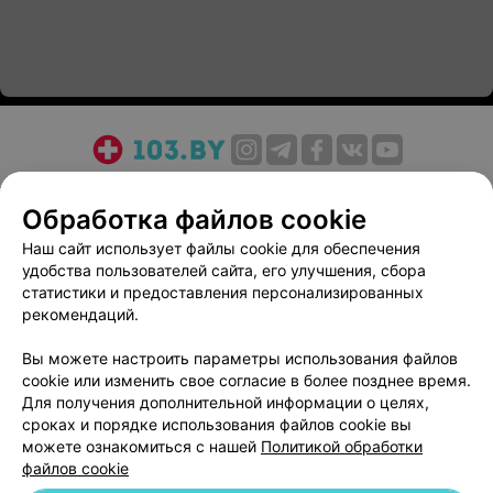
О проекте
Новости проекта
Размещение рекламы
Обработка файлов cookie
Медицинский маркетинг
Публичный договор
Пользовательское соглашение
Способы оплаты
Наш сайт использует файлы cookie для обеспечения
удобства пользователей сайта, его улучшения, сбора
Вакансии
Партнеры
статистики и предоставления персонализированных
Написать руководителю 103.by
рекомендаций.
Написать в поддержку
Вы можете настроить параметры использования файлов
Персональные настройки cookie
cookie или изменить свое согласие в более позднее время.
Обработка персональных данных
Для получения дополнительной информации о целях,
сроках и порядке использования файлов cookie вы
можете ознакомиться с нашей
Политикой обработки
файлов cookie