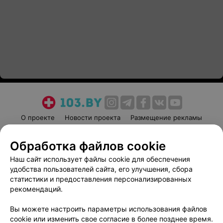
О проекте
Новости проекта
Размещение рекламы
Медицинский маркетинг
Публичный договор
Обработка файлов cookie
Пользовательское соглашение
Способы оплаты
Наш сайт использует файлы cookie для обеспечения
Вакансии
Партнеры
удобства пользователей сайта, его улучшения, сбора
Написать руководителю 103.by
статистики и предоставления персонализированных
Написать в поддержку
рекомендаций.
Персональные настройки cookie
Вы можете настроить параметры использования файлов
Обработка персональных данных
cookie или изменить свое согласие в более позднее время.