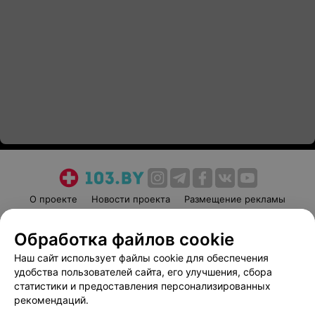
О проекте
Новости проекта
Размещение рекламы
Медицинский маркетинг
Публичный договор
Обработка файлов cookie
Пользовательское соглашение
Способы оплаты
Наш сайт использует файлы cookie для обеспечения
Вакансии
Партнеры
удобства пользователей сайта, его улучшения, сбора
Написать руководителю 103.by
статистики и предоставления персонализированных
Написать в поддержку
рекомендаций.