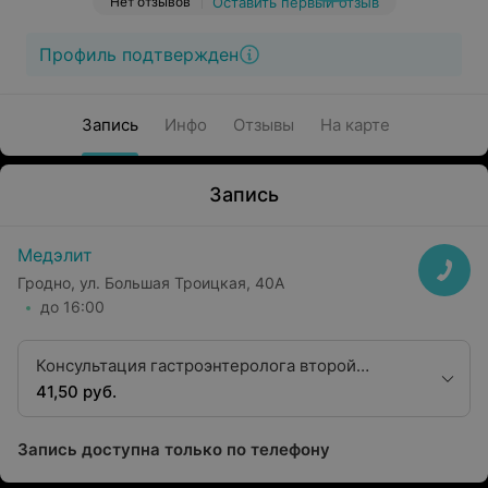
Нет отзывов
Оставить первый отзыв
Профиль подтвержден
Запись
Инфо
Отзывы
На карте
Запись
Медэлит
Гродно, ул. Большая Троицкая, 40А
до 16:00
Консультация гастроэнтеролога второй
квалификационной категории
41,50 руб.
Запись доступна только по телефону