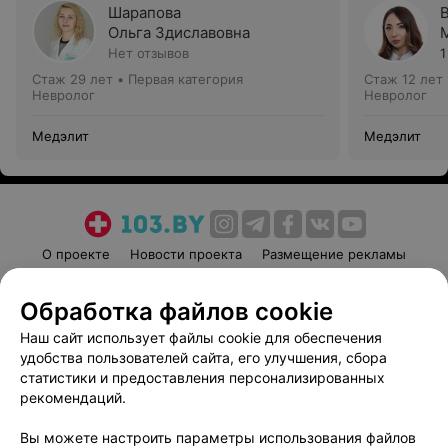
Шарапова
Ольга Здиславовна
Нет отзывов
1
Стаж 29 лет
•
Первая категория
Стаж 12 лет
Невролог
Невролог
Медэлит
Медэлит
О проекте
Новости проекта
Размещение рекламы
Медицинский маркетинг
Публичный договор
Обработка файлов cookie
Пользовательское соглашение
Способы оплаты
Наш сайт использует файлы cookie для обеспечения
Вакансии
Партнеры
удобства пользователей сайта, его улучшения, сбора
Написать руководителю 103.by
статистики и предоставления персонализированных
Написать в поддержку
рекомендаций.
Персональные настройки cookie
Вы можете настроить параметры использования файлов