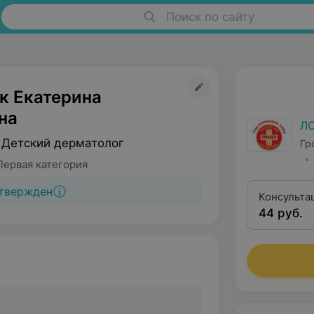
Поиск по сайту
к Екатерина
на
Л
 Детский дерматолог
Гр
Первая категория
твержден
Консульта
44 руб.
категории