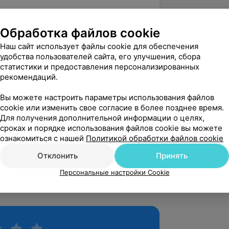
ом и безопасностью медицинской
Обработка файлов cookie
 им. проф. В. Ф. Войно-Ясенецкого
Наш сайт использует файлы cookie для обеспечения
удобства пользователей сайта, его улучшения, сбора
азитарные болезни кожи. Особенности
статистики и предоставления персонализированных
атозов у детей», ИПО ФГБОУ ВО
рекомендаций.
Ясенецкого Минздрава России;
Вы можете настроить параметры использования файлов
ие заболеваний кожи» на базе УО
cookie или изменить свое согласие в более позднее время.
Для получения дополнительной информации о целях,
сроках и порядке использования файлов cookie вы можете
сия, УЗИ кожи», Институт повышения
ознакомиться с нашей
Политикой обработки файлов cookie
 кадров здравоохранения УО «БГМУ»;
Отклонить
Принять
бразовательный центр «Наутилус», г.
Персональные настройки Cookie