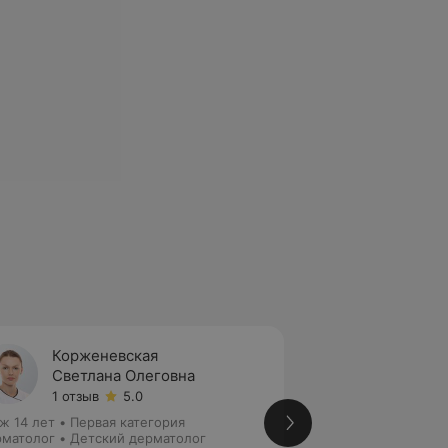
Корженевская
Мельн
Светлана Олеговна
Мария
1 отзыв
5.0
1 отзыв
ж 14 лет
•
Первая категория
Стаж 8 лет
•
Втора
матолог • Детский дерматолог
Дерматовенеролог