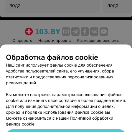
ЛОДЭ
ЛОДЭ
О проекте
Новости проекта
Размещение рекламы
Медицинский маркетинг
Публичный договор
Обработка файлов cookie
Пользовательское соглашение
Способы оплаты
Наш сайт использует файлы cookie для обеспечения
Вакансии
Партнеры
удобства пользователей сайта, его улучшения, сбора
Написать руководителю 103.by
статистики и предоставления персонализированных
Написать в поддержку
рекомендаций.
Персональные настройки cookie
Вы можете настроить параметры использования файлов
Обработка персональных данных
cookie или изменить свое согласие в более позднее время.
Для получения дополнительной информации о целях,
сроках и порядке использования файлов cookie вы
можете ознакомиться с нашей
Политикой обработки
файлов cookie