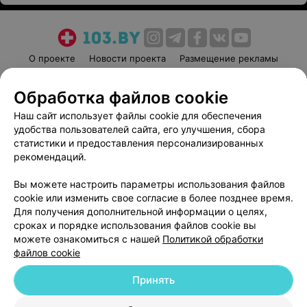
О проекте
Новости проекта
Размещение рекламы
Медицинский маркетинг
Публичный договор
Обработка файлов cookie
Пользовательское соглашение
Способы оплаты
Наш сайт использует файлы cookie для обеспечения
Вакансии
Партнеры
удобства пользователей сайта, его улучшения, сбора
Написать руководителю 103.by
статистики и предоставления персонализированных
Написать в поддержку
рекомендаций.
Персональные настройки cookie
Вы можете настроить параметры использования файлов
Обработка персональных данных
cookie или изменить свое согласие в более позднее время.
Для получения дополнительной информации о целях,
сроках и порядке использования файлов cookie вы
можете ознакомиться с нашей
Политикой обработки
файлов cookie
Принять
© 2026 ООО «Артокс Лаб», УНП 191700409
| 220012, Республика Беларусь,
г. Минск, улица Толбухина, 2, пом. 16 | help@103.by