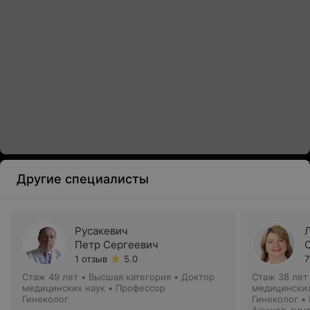
Другие специалисты
Русакевич
Петр Сергеевич
1 отзыв
5.0
7
Стаж 49 лет
•
Высшая категория
•
Доктор
Стаж 38 лет
медицинских наук • Профессор
медицинских
Гинеколог
Гинеколог •