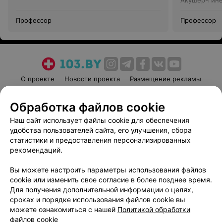
Акушер-гин
Профессор
Профессор
О проекте
Новости проекта
Размещение рекламы
Медицинский маркетинг
Публичный договор
Обработка файлов cookie
Пользовательское соглашение
Способы оплаты
Наш сайт использует файлы cookie для обеспечения
Вакансии
Партнеры
удобства пользователей сайта, его улучшения, сбора
Написать руководителю 103.by
статистики и предоставления персонализированных
Написать в поддержку
рекомендаций.
Персональные настройки cookie
Вы можете настроить параметры использования файлов
Обработка персональных данных
cookie или изменить свое согласие в более позднее время.
Для получения дополнительной информации о целях,
сроках и порядке использования файлов cookie вы
можете ознакомиться с нашей
Политикой обработки
файлов cookie