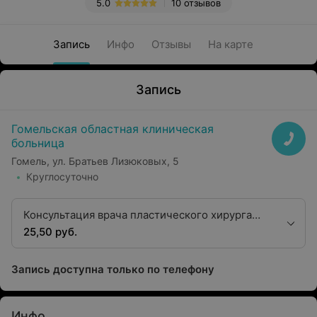
5.0
10 отзывов
Запись
Инфо
Отзывы
На карте
Запись
Гомельская областная клиническая
больница
Гомель, ул. Братьев Лизюковых, 5
Круглосуточно
Консультация врача пластического хирурга
первой квалификационной категории
25,50 руб.
Запись доступна только по телефону
Инфо