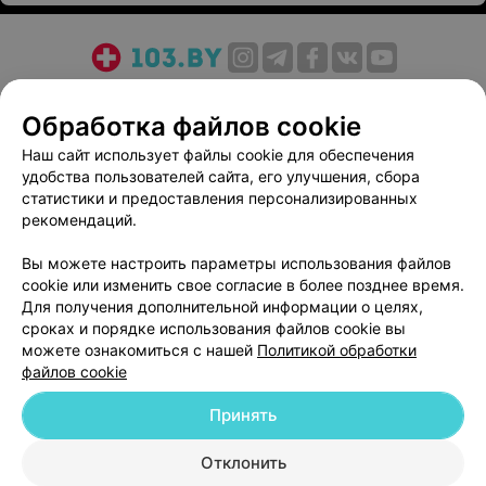
О проекте
Новости проекта
Размещение рекламы
Обработка файлов cookie
Медицинский маркетинг
Публичный договор
Пользовательское соглашение
Способы оплаты
Наш сайт использует файлы cookie для обеспечения
удобства пользователей сайта, его улучшения, сбора
Вакансии
Партнеры
статистики и предоставления персонализированных
Написать руководителю 103.by
рекомендаций.
Написать в поддержку
Вы можете настроить параметры использования файлов
Персональные настройки cookie
cookie или изменить свое согласие в более позднее время.
Обработка персональных данных
Для получения дополнительной информации о целях,
сроках и порядке использования файлов cookie вы
можете ознакомиться с нашей
Политикой обработки
файлов cookie
Принять
© 2026 ООО «Артокс Лаб», УНП 191700409
| 220012, Республика Беларусь,
Отклонить
г. Минск, улица Толбухина, 2, пом. 16 | help@103.by