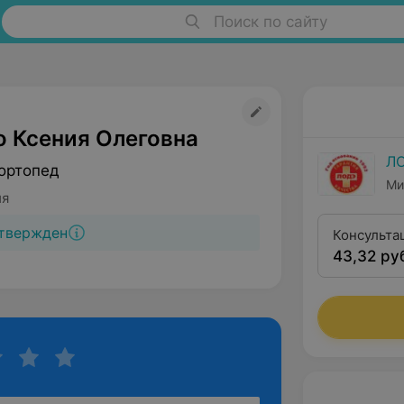
Поиск по сайту
о Ксения Олеговна
Л
ортопед
Ми
ия
твержден
Консульта
43,32 ру
второй кв