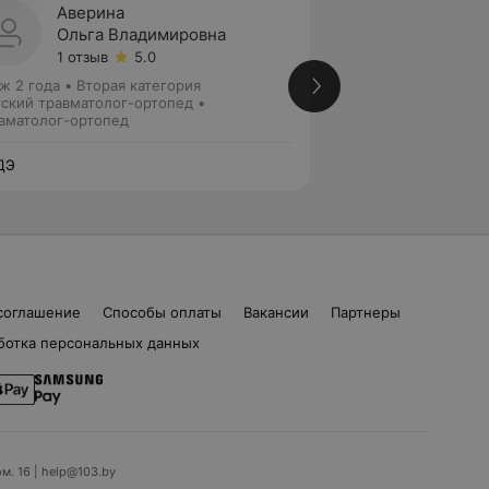
Аверина
Ивану
Ольга Владимировна
Варва
1 отзыв
5.0
3 отзы
ж 2 года
•
Вторая категория
Стаж 6 лет
•
Втора
ский травматолог-ортопед •
Травматолог-орто
вматолог-ортопед
ДЭ
ЛОДЭ
соглашение
Способы оплаты
Вакансии
Партнеры
ботка персональных данных
ом. 16 | help@103.by