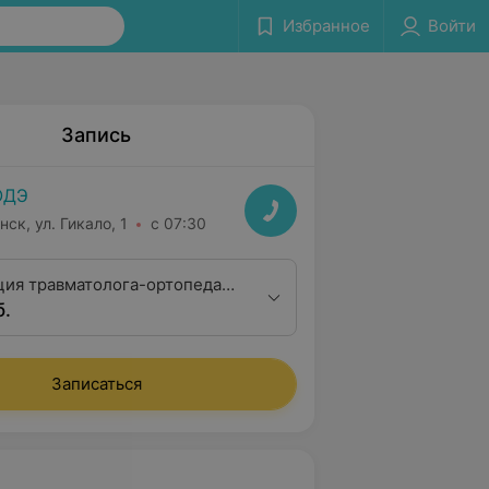
Избранное
Войти
Запись
ОДЭ
нск, ул. Гикало, 1
с 07:30
ция травматолога-ортопеда
б.
алификационной категории
Записаться