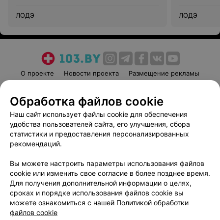
ЛОДЭ
ЛОДЭ
О проекте
Новости проекта
Размещение рекламы
Медицинский маркетинг
Публичный договор
Обработка файлов cookie
Пользовательское соглашение
Способы оплаты
Наш сайт использует файлы cookie для обеспечения
Вакансии
Партнеры
удобства пользователей сайта, его улучшения, сбора
Написать руководителю 103.by
статистики и предоставления персонализированных
Написать в поддержку
рекомендаций.
Персональные настройки cookie
Вы можете настроить параметры использования файлов
Обработка персональных данных
cookie или изменить свое согласие в более позднее время.
Для получения дополнительной информации о целях,
сроках и порядке использования файлов cookie вы
можете ознакомиться с нашей
Политикой обработки
файлов cookie