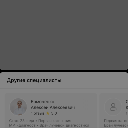
Другие специалисты
Ермоченко
Алексей Алексеевич
1 отзыв
5.0
1
Стаж 23 года
•
Первая категория
Первая кате
МРТ-диагност • Врач лучевой диагностики
Врач лучево