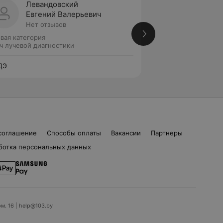
Левандовский
Голов
Евгений Валерьевич
Крист
Нет отзывов
Нет от
вая категория
Вторая категория
ч лучевой диагностики
Врач лучевой диаг
ДЭ
ЛОДЭ
соглашение
Способы оплаты
Вакансии
Партнеры
ботка персональных данных
ом. 16 | help@103.by