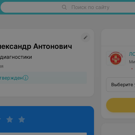
Поиск по сайту
лександр Антонович
Л
 диагностики
Ми
ия
твержден
Выберите 