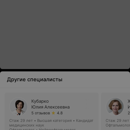
Другие специалисты
Кубарко
Юлия Алексеевна
5 отзывов
4.8
2
Стаж 29 лет
•
Высшая категория
•
Кандидат
Стаж 29 лет
медицинских наук
Офтальмоло
Офтальмолог • Нейроофтальмолог