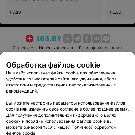
ЛОДЭ
ЛОДЭ
О проекте
Новости проекта
Размещение рекламы
Медицинский маркетинг
Публичный договор
Обработка файлов cookie
Пользовательское соглашение
Способы оплаты
Наш сайт использует файлы cookie для обеспечения
Вакансии
Партнеры
удобства пользователей сайта, его улучшения, сбора
Написать руководителю 103.by
статистики и предоставления персонализированных
Написать в поддержку
рекомендаций.
Персональные настройки cookie
Вы можете настроить параметры использования файлов
Обработка персональных данных
cookie или изменить свое согласие в более позднее время.
Для получения дополнительной информации о целях,
сроках и порядке использования файлов cookie вы
можете ознакомиться с нашей
Политикой обработки
файлов cookie