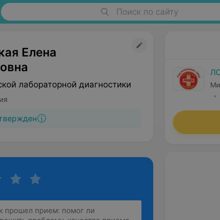
Поиск по сайту
кая Елена
овна
Л
ской лабораторной диагностики
Ми
ия
твержден