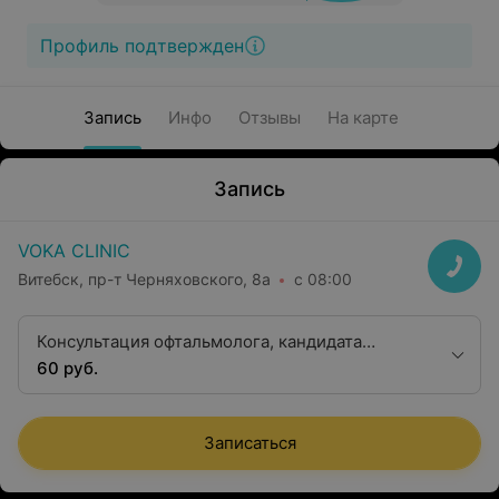
Профиль подтвержден
Запись
Инфо
Отзывы
На карте
Запись
VOKA CLINIC
Витебск, пр-т Черняховского, 8а
с 08:00
Консультация офтальмолога, кандидата
медицинских наук
60 руб.
Записаться