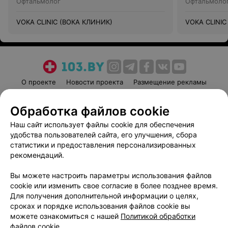
Офтальмолог
Офтальмоло
VOKA CLINIC (ВОКА КЛИНИК)
VOKA CLINIC
О проекте
Новости проекта
Размещение рекламы
Медицинский маркетинг
Публичный договор
Обработка файлов cookie
Пользовательское соглашение
Способы оплаты
Наш сайт использует файлы cookie для обеспечения
Вакансии
Партнеры
удобства пользователей сайта, его улучшения, сбора
Написать руководителю 103.by
статистики и предоставления персонализированных
Написать в поддержку
рекомендаций.
Персональные настройки cookie
Вы можете настроить параметры использования файлов
Обработка персональных данных
cookie или изменить свое согласие в более позднее время.
Для получения дополнительной информации о целях,
сроках и порядке использования файлов cookie вы
можете ознакомиться с нашей
Политикой обработки
файлов cookie