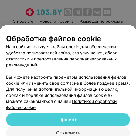
О проекте
Новости проекта
Размещение рекламы
Медицинский маркетинг
Публичный договор
Обработка файлов cookie
Пользовательское соглашение
Способы оплаты
Наш сайт использует файлы cookie для обеспечения
Вакансии
Партнеры
удобства пользователей сайта, его улучшения, сбора
Написать руководителю 103.by
статистики и предоставления персонализированных
Написать в поддержку
рекомендаций.
Персональные настройки cookie
Вы можете настроить параметры использования файлов
Обработка персональных данных
cookie или изменить свое согласие в более позднее время.
Для получения дополнительной информации о целях,
сроках и порядке использования файлов cookie вы
можете ознакомиться с нашей
Политикой обработки
файлов cookie
Принять
© 2026 ООО «Артокс Лаб», УНП 191700409
| 220012, Республика Беларусь,
г. Минск, улица Толбухина, 2, пом. 16 | help@103.by
Отклонить