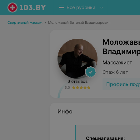
Все рубрики
Спортивный массаж
•
Моложавый Виталий Владимирович
Моложавы
Владими
Массажист
Стаж 6 лет
6 отзывов
Профиль под
5.0
Инфо
Специализация: