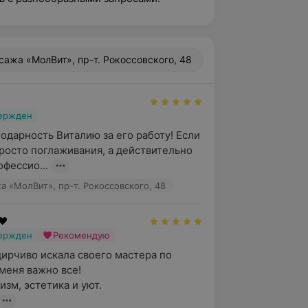
сажа «МолВит», пр-т. Рокоссовского, 48
вержден
одарность Виталию за его работу! Если 
росто поглаживания, а действительно 
офессио...
а «МолВит», пр-т. Рокоссовского, 48
❤️
вержден
Рекомендую
дирчиво искала своего мастера по 
меня важно все!

зм, эстетика и уют.
