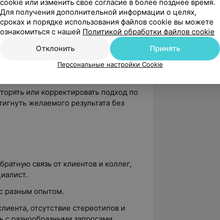
cookie или изменить свое согласие в более позднее время.
 пространству и границам,
Для получения дополнительной информации о целях,
чии клиента.
сроках и порядке использования файлов cookie вы можете
ознакомиться с нашей
Политикой обработки файлов cookie
роение клиента, понимать его
не оценивая и не навязывая своих
Отклонить
Принять
Персональные настройки Cookie
талям.
вторять или корректировать подход по
тигнуть желаемого результата без
братную связь от клиентов и коллег,
иалист.
с разным опытом.
лиента, отсутствие стереотипов и
ь с разнообразными запросами.