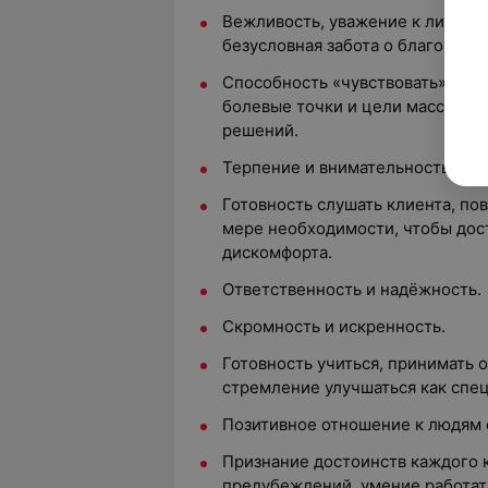
Вежливость, уважение к личному
безусловная забота о благополу
Способность «чувствовать» наст
болевые точки и цели массажа, 
решений.
Терпение и внимательность к де
Готовность слушать клиента, по
мере необходимости, чтобы дос
дискомфорта.
Ответственность и надёжность.
Скромность и искренность.
Готовность учиться, принимать о
стремление улучшаться как спец
Позитивное отношение к людям 
Признание достоинств каждого к
предубеждений, умение работат