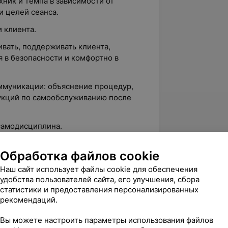
хник и темпа в зависимости от
и целей сеанса.
и клиента.
вать, поддерживать клиента,
я в безопасности и комфортно в
ммуникации: объяснение процедур,
рукций по самообслуживанию после
самодисциплина.
, регламентированное расписание,
Обработка файлов cookie
ю, сосредоточенность во время
Наш сайт использует файлы cookie для обеспечения
удобства пользователей сайта, его улучшения, сбора
статистики и предоставления персонализированных
рекомендаций.
кренний интерес к людям.
Вы можете настроить параметры использования файлов
лиенту.