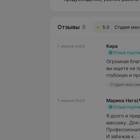
Отзывы
6
5.0
Студия мас
Кира
7 апреля 2026
Отзыв подт
Огромная благ
вы ищете не п
глубокую и пр
Студия массаж
Марина Нега)
7 апреля 2026
Отзыв подт
Я долго и при
массажу...Для 
Профессионали
И забежав к...