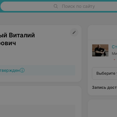
Поиск по сайту
й Виталий
рович
Ст
Ми
твержден
Выберите 
Запись дост