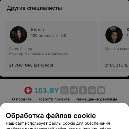
Другие специалисты
Елена
120 отзывов
5.0
1
Стаж 3 года
Мастер ман
Мастер маникюра и педикюра
21 COUTURE (21 Кутюр)
21 COUTURE 
О проекте
Новости проекта
Размещение рекламы
Медицинский маркетинг
Публичный договор
Обработка файлов cookie
Пользовательское соглашение
Способы оплаты
Наш сайт использует файлы cookie для обеспечения
Вакансии
Партнеры
удобства пользователей сайта, его улучшения, сбора