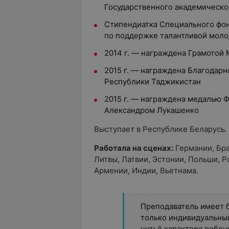
Государственного академическо
Стипендиатка Специального фон
по поддержке талантливой моло
2014 г. — награждена Грамотой 
2015 г. — награждена Благодар
Республики Таджикистан
2015 г. — награждена медалью 
Александром Лукашенко
​Выступает в Республике Беларусь.
Работала на сценах:
Германии, Бра
Литвы, Латвии, Эстонии, Польши, Р
Армении, Индии, Вьетнама.
Преподаватель имеет б
только индивидуальный
чутьё характера ребен