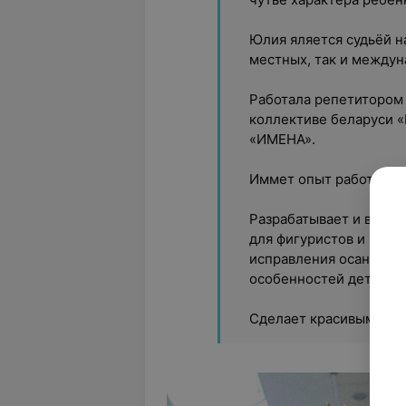
Юлия яляется судьёй н
местных, так и междун
Работала репетитором 
коллективе беларуси «
«ИМЕНА».
Иммет опыт работы с 
Разрабатывает и внед
для фигуристов и гимн
исправления осанки, к
особенностей детей.
Сделает красивыми и 