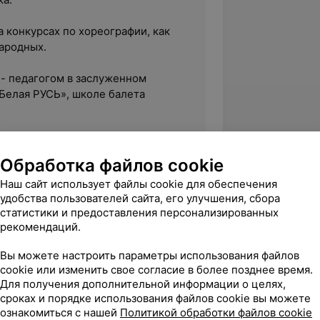
а конкурсах по хореографии, как
ародных.
- педагогом в заслуженном
Белая РУСЬ», школе балета
детьми спортсменами.
Обработка файлов cookie
ряет индивидуальные программы
Наш сайт использует файлы cookie для обеспечения
астов; программы для детей для
удобства пользователей сайта, его улучшения, сбора
осолапых ног и других
статистики и предоставления персонализированных
рекомендаций.
грациозными ваших детей.
Вы можете настроить параметры использования файлов
cookie или изменить свое согласие в более позднее время.
Для получения дополнительной информации о целях,
сроках и порядке использования файлов cookie вы можете
ознакомиться с нашей
Политикой обработки файлов cookie