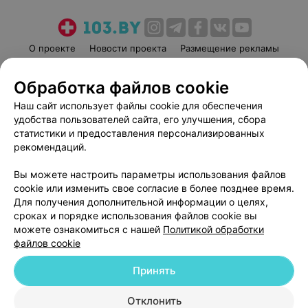
О проекте
Новости проекта
Размещение рекламы
Медицинский маркетинг
Публичный договор
Обработка файлов cookie
Пользовательское соглашение
Способы оплаты
Наш сайт использует файлы cookie для обеспечения
Вакансии
Партнеры
удобства пользователей сайта, его улучшения, сбора
Написать руководителю 103.by
статистики и предоставления персонализированных
Написать в поддержку
рекомендаций.
Персональные настройки cookie
Вы можете настроить параметры использования файлов
Обработка персональных данных
cookie или изменить свое согласие в более позднее время.
Для получения дополнительной информации о целях,
сроках и порядке использования файлов cookie вы
можете ознакомиться с нашей
Политикой обработки
файлов cookie
Принять
© 2026 ООО «Артокс Лаб», УНП 191700409
| 220012, Республика Беларусь,
г. Минск, улица Толбухина, 2, пом. 16 | help@103.by
Отклонить