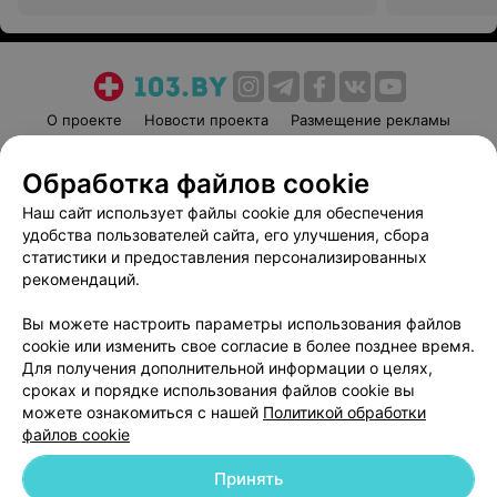
О проекте
Новости проекта
Размещение рекламы
Медицинский маркетинг
Публичный договор
Обработка файлов cookie
Пользовательское соглашение
Способы оплаты
Наш сайт использует файлы cookie для обеспечения
Вакансии
Партнеры
удобства пользователей сайта, его улучшения, сбора
Написать руководителю 103.by
статистики и предоставления персонализированных
Написать в поддержку
рекомендаций.
Персональные настройки cookie
Вы можете настроить параметры использования файлов
Обработка персональных данных
cookie или изменить свое согласие в более позднее время.
Для получения дополнительной информации о целях,
сроках и порядке использования файлов cookie вы
можете ознакомиться с нашей
Политикой обработки
файлов cookie
Принять
© 2026 ООО «Артокс Лаб», УНП 191700409
| 220012, Республика Беларусь,