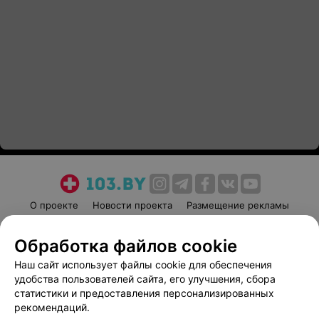
О проекте
Новости проекта
Размещение рекламы
Медицинский маркетинг
Публичный договор
Обработка файлов cookie
Пользовательское соглашение
Способы оплаты
Наш сайт использует файлы cookie для обеспечения
Вакансии
Партнеры
удобства пользователей сайта, его улучшения, сбора
Написать руководителю 103.by
статистики и предоставления персонализированных
Написать в поддержку
рекомендаций.