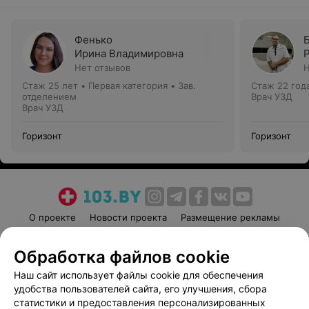
Фенько
Ирина Владимировна
Нет отзывов
Н
Стаж 25 лет
•
Первая категория
•
Зав.
Стаж 22 год
отделением
Врач УЗД
Врач УЗД
Горизонт
Горизонт
О проекте
Новости проекта
Размещение рекламы
Медицинский маркетинг
Публичный договор
Обработка файлов cookie
Пользовательское соглашение
Способы оплаты
Наш сайт использует файлы cookie для обеспечения
Вакансии
Партнеры
удобства пользователей сайта, его улучшения, сбора
Написать руководителю 103.by
статистики и предоставления персонализированных